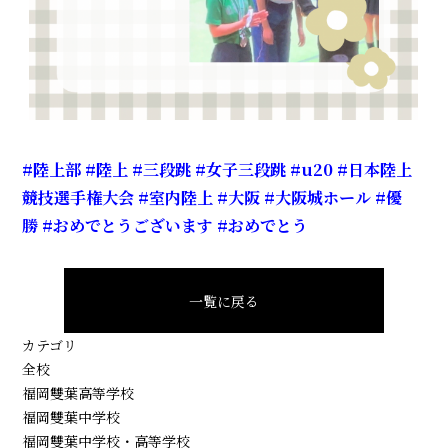
#陸上部
#陸上
#三段跳
#女子三段跳
#u20
#日本陸上
競技選手権大会
#室内陸上
#大阪
#大阪城ホール
#優
勝
#おめでとうございます
#おめでとう
一覧に戻る
カテゴリ
全校
福岡雙葉高等学校
福岡雙葉中学校
福岡雙葉中学校・高等学校