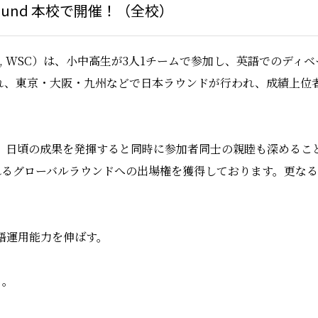
ushu Round 本校で開催！（全校）
s Cup, WSC）は、小中高生が3人1チームで参加し、英語で
され、東京・大阪・九州などで日本ラウンドが行われ、成績上位
れ、日頃の成果を発揮すると同時に参加者同士の親睦も深める
れるグローバルラウンドへの出場権を獲得しております。更な
な英語運用能力を伸ばす。
る。