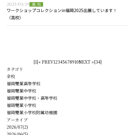
2025/03/29
高校
ワークショップコレクションin福岡2025出展しています！
（高校）
[1]
« PREV
1
2
3
4
5
6
7
8
9
10
NEXT »
[34]
カテゴリ
全校
福岡雙葉高等学校
福岡雙葉中学校
福岡雙葉中学校・高等学校
福岡雙葉小学校
福岡雙葉小学校附属幼稚園
アーカイブ
2026/07(2)
2026/06(5)