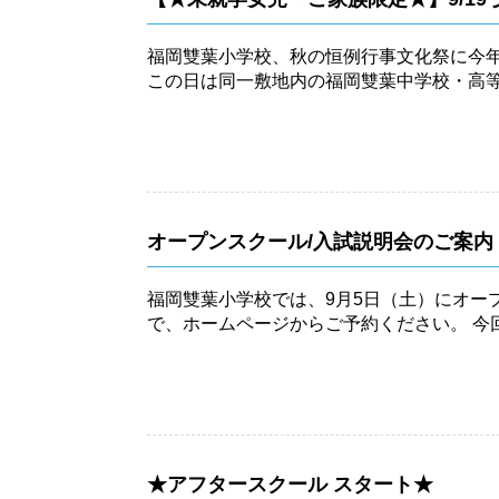
福岡雙葉小学校、秋の恒例行事文化祭に今
この日は同一敷地内の福岡雙葉中学校・高
能で...
オープンスクール/入試説明会のご案内 ..
福岡雙葉小学校では、9月5日（土）にオー
で、ホームページからご予約ください。 今回のテーマは、『体験を通じて入学後の姿をイメージいただ
く！』...
★アフタースクール スタート★